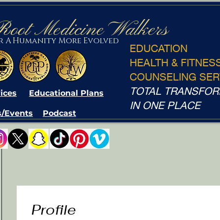
Root Medicine Walkers
or A Humanity More Evolved
EDUCATION
HEALTH & FITNES
COUNSELING SER
TOTAL TRANSFOR
ices
Educational Plans
IN ONE PLACE
/Events
Podcast
Profile