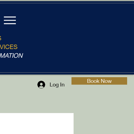
S
VICES
MATION
Book Now
Log In