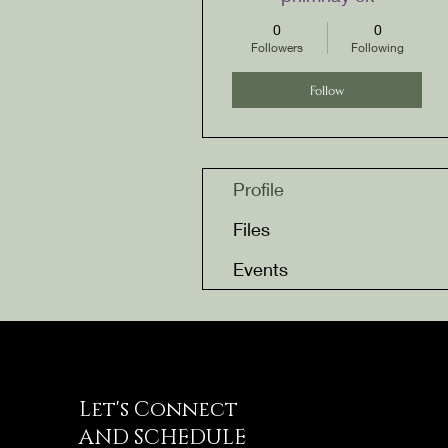
0
0
Followers
Following
Follow
Profile
Files
Events
Let's Connect
AND SCHEDULE