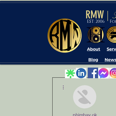
RMW
|
EST: 2006 F
About
Serv
Blog
News
More actions
phimhay ok