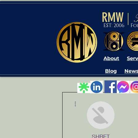
RMW
|
EST: 2006 F
About
Serv
Blog
News
More actions
SHBET