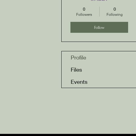
0
0
Followers
Following
Follow
Profile
Files
Events