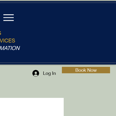
S
VICES
MATION
Book Now
Log In