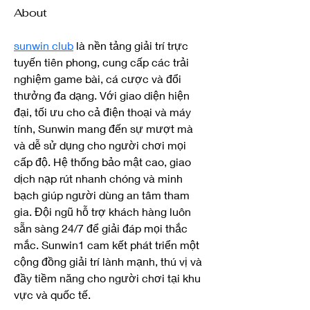
About
sunwin club
 là nền tảng giải trí trực 
tuyến tiên phong, cung cấp các trải 
nghiệm game bài, cá cược và đổi 
thưởng đa dạng. Với giao diện hiện 
đại, tối ưu cho cả điện thoại và máy 
tính, Sunwin mang đến sự mượt mà 
và dễ sử dụng cho người chơi mọi 
cấp độ. Hệ thống bảo mật cao, giao 
dịch nạp rút nhanh chóng và minh 
bạch giúp người dùng an tâm tham 
gia. Đội ngũ hỗ trợ khách hàng luôn 
sẵn sàng 24/7 để giải đáp mọi thắc 
mắc. Sunwin1 cam kết phát triển một 
cộng đồng giải trí lành mạnh, thú vị và 
đầy tiềm năng cho người chơi tại khu 
vực và quốc tế.