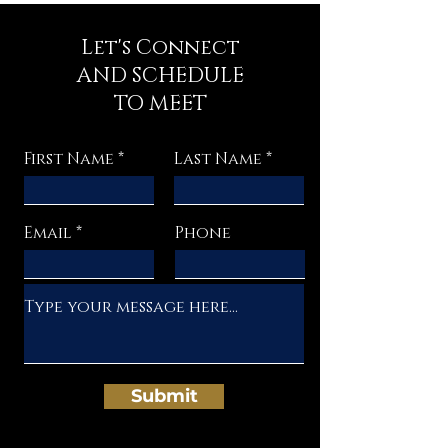
Let's Connect
AND SCHEDULE
TO MEET
First Name
Last Name
Email
Phone
Submit