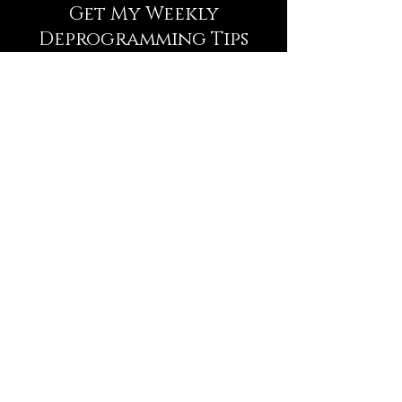
Get My Weekly
Deprogramming Tips
NEWSLETTER
Full Name
Email
Subscribe
© 2022 by Sang Nguyen. Powered and
secured by
Wix