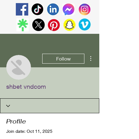
More actions
Follow
shbet vndcom
Profile
Join date: Oct 11, 2025