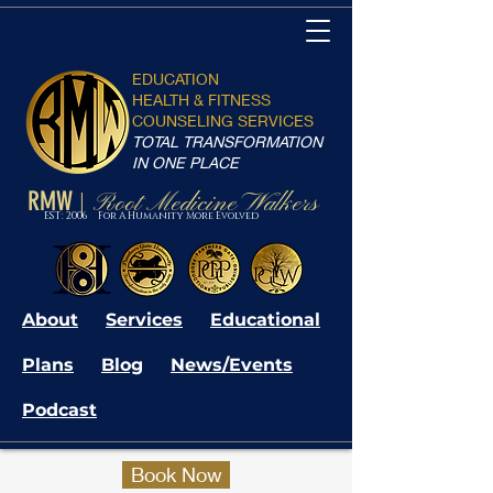
EDUCATION
HEALTH & FITNESS
COUNSELING SERVICES
TOTAL TRANSFORMATION
IN ONE PLACE
RMW
Root Medicine Walkers
|
EST: 2006 For A Humanity More Evolved
About
Services
Educational
Plans
Blog
News/Events
Podcast
Book Now