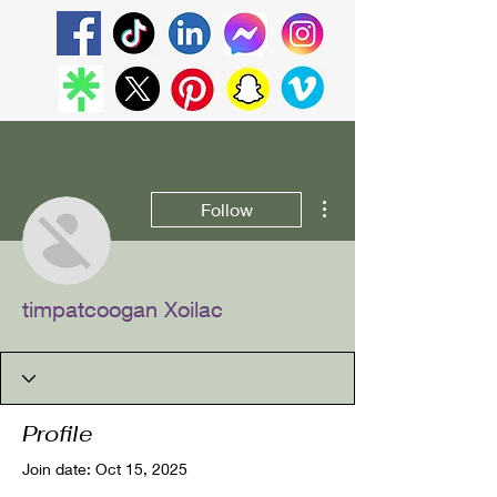
More actions
Follow
timpatcoogan Xoilac
Profile
Join date: Oct 15, 2025