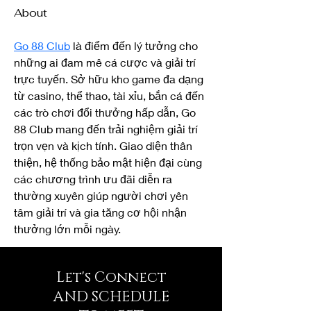
About
Go 88 Club
 là điểm đến lý tưởng cho 
những ai đam mê cá cược và giải trí 
trực tuyến. Sở hữu kho game đa dạng 
từ casino, thể thao, tài xỉu, bắn cá đến 
các trò chơi đổi thưởng hấp dẫn, Go 
88 Club mang đến trải nghiệm giải trí 
trọn vẹn và kịch tính. Giao diện thân 
thiện, hệ thống bảo mật hiện đại cùng 
các chương trình ưu đãi diễn ra 
thường xuyên giúp người chơi yên 
tâm giải trí và gia tăng cơ hội nhận 
thưởng lớn mỗi ngày.
Let's Connect
AND SCHEDULE