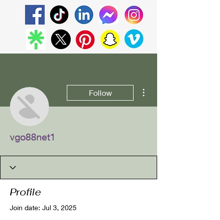
More actions
Follow
vgo88net1
Profile
Join date: Jul 3, 2025