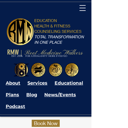
EDUCATION
HEALTH & FITNESS
COUNSELING SERVICES
TOTAL TRANSFORMATION
IN ONE PLACE
RMW
Root Medicine Walkers
|
EST: 2006 For A Humanity More Evolved
About
Services
Educational
Plans
Blog
News/Events
Podcast
Book Now