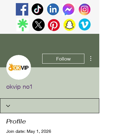
More actions
Follow
okvip no1
Profile
Join date: May 1, 2026