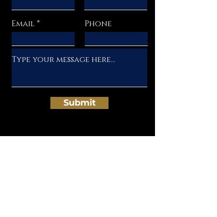
Email
Phone
Submit
Get My Weekly
Deprogramming Tips
NEWSLETTER
Full Name