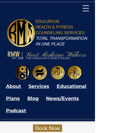
EDUCATION
HEALTH & FITNESS
COUNSELING SERVICES
TOTAL TRANSFORMATION
IN ONE PLACE
RMW
Root Medicine Walkers
|
EST: 2006 For A Humanity More Evolved
About
Services
Educational
Plans
Blog
News/Events
Podcast
Book Now