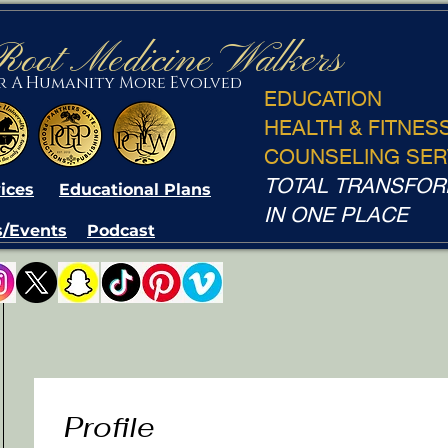
Root Medicine Walkers
or A Humanity More Evolved
EDUCATION
HEALTH & FITNES
COUNSELING SER
TOTAL TRANSFOR
ices
Educational Plans
IN ONE PLACE
/Events
Podcast
Profile