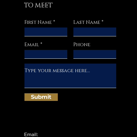
TO MEET
First Name
Last Name
Email
Phone
Submit
Email: