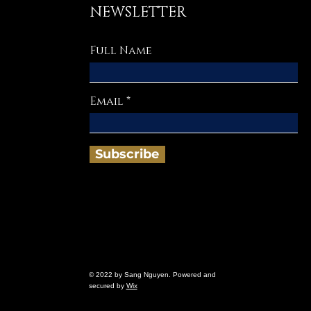
NEWSLETTER
Full Name
Email
Subscribe
© 2022 by Sang Nguyen. Powered and
secured by
Wix