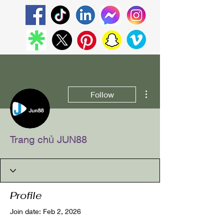
More actions
Follow
Trang chủ JUN88
Profile
Join date: Feb 2, 2026