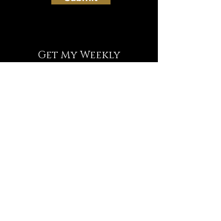
Get My Weekly
Deprogramming Tips
NEWSLETTER
Full Name
Email
Subscribe