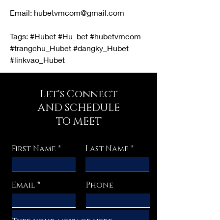
Email: hubetvmcom@gmail.com
Tags: #Hubet #Hu_bet #hubetvmcom 
#trangchu_Hubet #dangky_Hubet 
#linkvao_Hubet
Let's Connect
AND SCHEDULE
TO MEET
First Name
Last Name
Email
Phone