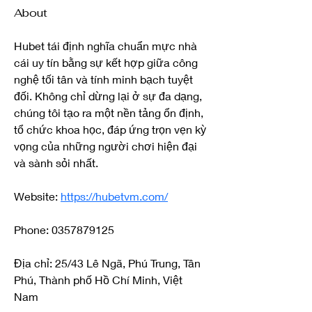
About
Hubet tái định nghĩa chuẩn mực nhà 
cái uy tín bằng sự kết hợp giữa công 
nghệ tối tân và tính minh bạch tuyệt 
đối. Không chỉ dừng lại ở sự đa dạng, 
chúng tôi tạo ra một nền tảng ổn định, 
tổ chức khoa học, đáp ứng trọn vẹn kỳ 
vọng của những người chơi hiện đại 
và sành sỏi nhất.
Website: 
https://hubetvm.com/
Phone: 0357879125
Địa chỉ: 25/43 Lê Ngã, Phú Trung, Tân 
Phú, Thành phố Hồ Chí Minh, Việt 
Nam