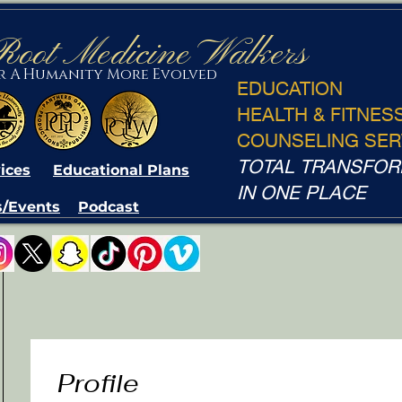
Root Medicine Walkers
or A Humanity More Evolved
EDUCATION
HEALTH & FITNES
COUNSELING SER
TOTAL TRANSFOR
ices
Educational Plans
IN ONE PLACE
/Events
Podcast
Profile