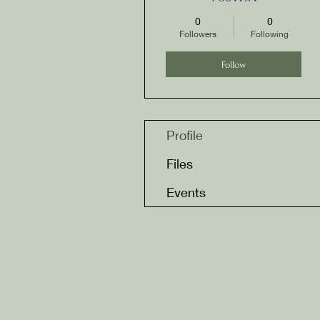
0
0
Followers
Following
Follow
Profile
Files
Events